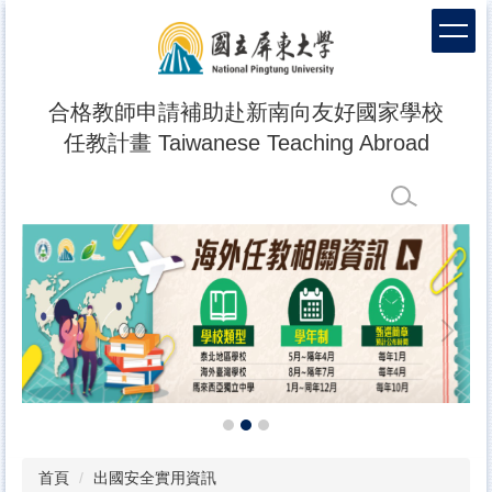
跳
到
主
要
內
合格教師申請補助赴新南向友好國家學校
容
任教計畫 Taiwanese Teaching Abroad
區
首頁
出國安全實用資訊