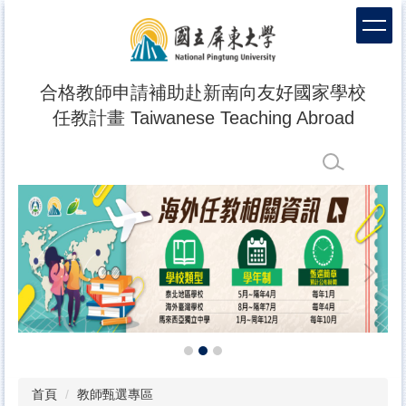
跳
到
主
要
內
合格教師申請補助赴新南向友好國家學校
容
任教計畫 Taiwanese Teaching Abroad
區
首頁
教師甄選專區