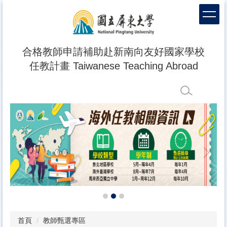
跳
到
主
要
內
合格教師申請補助赴新南向友好國家學校
容
任教計畫 Taiwanese Teaching Abroad
區
首頁
教師甄選專區